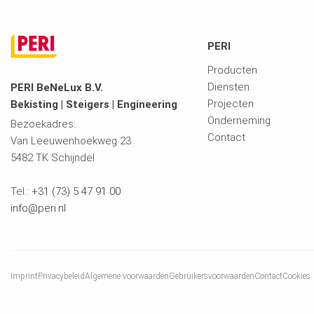
PERI
Producten
Diensten
PERI BeNeLux B.V.
Projecten
Bekisting | Steigers | Engineering
Onderneming
Bezoekadres:
Contact
Van Leeuwenhoekweg 23
5482 TK Schijndel
Tel.:
+31 (73) 5 47 91 00
info@peri.nl
Imprint
Privacybeleid
Algemene voorwaarden
Gebruikersvoorwaarden
Contact
Cookies