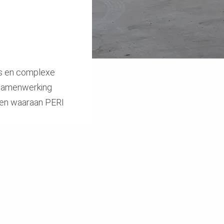
ls en complexe
 samenwerking
cten waaraan PERI