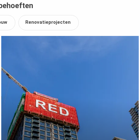
 behoeften
bouw
Renovatieprojecten