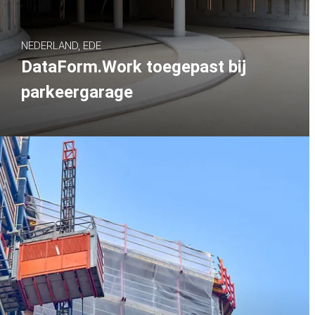
NEDERLAND, EDE
DataForm.Work toegepast bij
parkeergarage