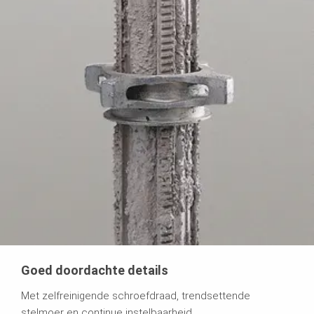
Goed doordachte details
Met zelfreinigende schroefdraad, trendsettende
stelmoer en continue instelbaarheid.