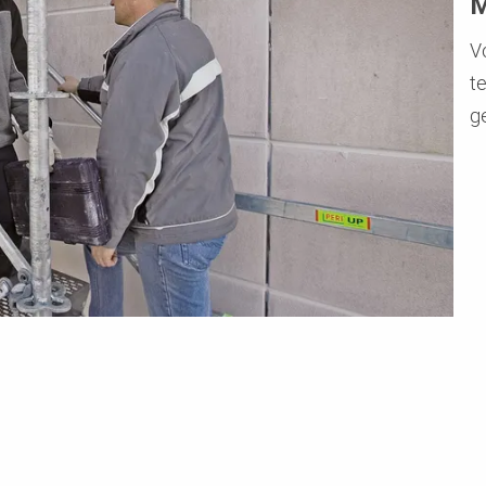
M
V
t
g