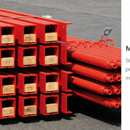
M
S
p
m