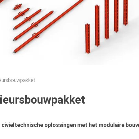
ieursbouwpakket
ieursbouwpakket
n civieltechnische oplossingen met het modulaire bo