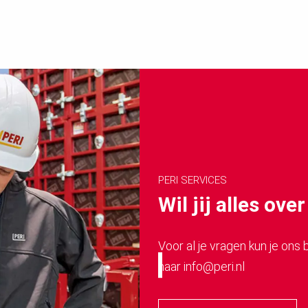
PERI SERVICES
Wil jij alles ov
Voor al je vragen kun je ons
naar info@peri.nl