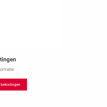
stingen
formatie.
r bekistingen