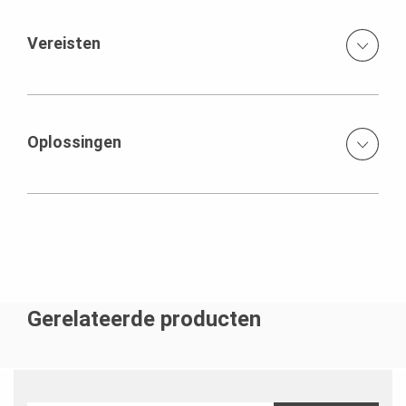
Vereisten
De bouw van deze twee tunnels is onderdeel van het
project Spoorzone Ede. In het project creëren de
gemeente Ede, ProRail en NS samen een
Oplossingen
toekomstbestendig station en station, goede
verbindingen met het openbaar vervoer en een betere
Dubbel gebogen wanden gemaakt uit VARIO GT24
doorstroming van het verkeer in de zone van de
elementen. VARIOKIT stelconstructie om de wanden in
spoorwegen. Het project is ook mogelijk gemaakt door
de juiste helling te stellen
het ministerie van infrastructuur en milieu en de provincie
Gelderland.
Gerelateerde producten