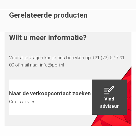
werden concepttekeningen gemaakt van de
Gerelateerde producten
ondersteuningstorens die we konden beoordelen en
die vervolgens snel werden aangepast, zodat ze voor
uitvoering op de bouwplaats gebruikt konden
Wilt u meer informatie?
worden. We hebben voor dit project ook voor het
eerst met hun internetportaal, myPERI gewerkt. Dit
is erg gemakkelijk en overzichtelijk omdat je o.a. de
Voor al je vragen kun je ons bereiken op +31 (73) 5 47 91
afboekingen van het afgevoerde materiaal kunt
00 of mail naar info@peri.nl
zien.”
Naar de verkoopcontact zoeken
Vind
Gratis advies
adviseur