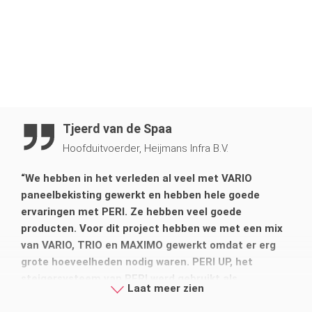
de materialen over de hele scope van het project om de
uitvoeringsfase zo snel en efficiënt mogelijk te maken.
Via het digitale klantenportaal myPERI kan de klant te allen
tijde en in real time de kosten van het project bewaken.
Tjeerd van de Spaa
Hoofduitvoerder, Heijmans Infra B.V.
“We hebben in het verleden al veel met VARIO
paneelbekisting gewerkt en hebben hele goede
ervaringen met PERI. Ze hebben veel goede
producten. Voor dit project hebben we met een mix
van VARIO, TRIO en MAXIMO gewerkt omdat er erg
grote hoeveelheden nodig waren. PERI UP, het
steigersysteem van PERI werd gebruikt als
Laat meer zien
ondersteuningssteiger voor het dek van de
wisselstrook. Ook de engineering werkt goed. Er